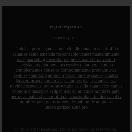
especiespro.es
especiespro.es
Inicio
perros
gatos
comercio
alimentaci n
acuariofilia
acuarios
salud
tenencia responsable
ventas
mantenimiento
aves
marketing
bienestar
peque os mam feros
verano
legislaci n
peluquer a
accesorios
peluquer a canina
complementos
consejos
comportamiento
protagonistas
reptiles
abandono
adopci n
ferias
higiene
snacks
acuario
iberzoo propet
comercios
estanques
viajar
conejos
cr a
navidad
especies invasoras
terapia asistida
agua
peces
camas
econom a
mascotas
aedpac
madrid
art culos
nombres para
perros
actualidad
acuariofilia 2
acuariofilia
articulos
canal tv
nombres para gatos
novedades
tablon de anuncios
uncategorized
zona pro
© 2026 especiespro.es. Todos los derechos reservados.