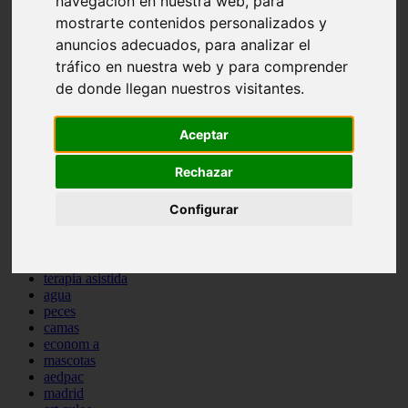
navegación en nuestra web, para
protagonistas
mostrarte contenidos personalizados y
reptiles
anuncios adecuados, para analizar el
abandono
adopci n
tráfico en nuestra web y para comprender
ferias
de donde llegan nuestros visitantes.
higiene
snacks
acuario
Aceptar
iberzoo propet
comercios
Rechazar
estanques
viajar
Configurar
conejos
cr a
navidad
especies invasoras
terapia asistida
agua
peces
camas
econom a
mascotas
aedpac
madrid