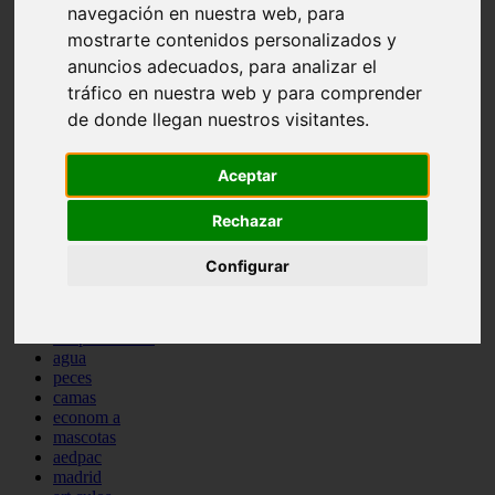
navegación en nuestra web, para
protagonistas
mostrarte contenidos personalizados y
reptiles
abandono
anuncios adecuados, para analizar el
adopci n
tráfico en nuestra web y para comprender
ferias
de donde llegan nuestros visitantes.
higiene
snacks
acuario
Aceptar
iberzoo propet
comercios
estanques
Rechazar
viajar
conejos
Configurar
cr a
navidad
especies invasoras
terapia asistida
agua
peces
camas
econom a
mascotas
aedpac
madrid