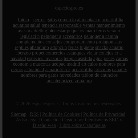
especiespro.es
Inicio
perros
gatos
comercio
alimentaci n
acuariofilia
acuarios
salud
tenencia responsable
ventas
mantenimiento
aves
marketing
bienestar
peque os mam feros
verano
legislaci n
peluquer a
accesorios
peluquer a canina
complementos
consejos
comportamiento
protagonistas
reptiles
abandono
adopci n
ferias
higiene
snacks
acuario
iberzoo propet
comercios
estanques
viajar
conejos
cr a
navidad
especies invasoras
terapia asistida
agua
peces
camas
econom a
mascotas
aedpac
madrid
art culos
nombres para
perros
actualidad
acuariofilia 2
acuariofilia
articulos
canal tv
nombres para gatos
novedades
tablon de anuncios
uncategorized
zona pro
© 2026 especiespro.es. Todos los derechos reservados.
Sitemap
|
RSS
|
Política de Cookies
|
Política de Privacidad
|
Aviso legal
|
Contacto
|
Creado por 0lemiswebs SEO y
Diseño web
|
Libro sobre Cabañuelas