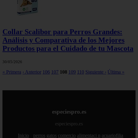
Collar Scalibor para Perros Grandes:
Análisis y Comparativa de los Mejores
Productos para el Cuidado de tu Mascota
30/05/2026
« Primera
‹ Anterior
106
107
108
109
110
Siguiente ›
Última »
especiespro.es
especiespro.es
Inicio
perros
gatos
comercio
alimentaci n
acuariofilia