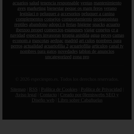
acuarios
salud
tenencia responsable
ventas
mantenimiento
aves
marketing
bienestar
peque os mam feros
verano
legislaci n
peluquer a
accesorios
peluquer a canina
complementos
consejos
comportamiento
protagonistas
reptiles
abandono
adopci n
ferias
higiene
snacks
acuario
iberzoo propet
comercios
estanques
viajar
conejos
cr a
navidad
especies invasoras
terapia asistida
agua
peces
camas
econom a
mascotas
aedpac
madrid
art culos
nombres para
perros
actualidad
acuariofilia 2
acuariofilia
articulos
canal tv
nombres para gatos
novedades
tablon de anuncios
uncategorized
zona pro
© 2026 especiespro.es. Todos los derechos reservados.
Sitemap
|
RSS
|
Política de Cookies
|
Política de Privacidad
|
Aviso legal
|
Contacto
|
Creado por 0lemiswebs SEO y
Diseño web
|
Libro sobre Cabañuelas