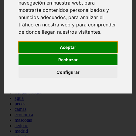
navegación en nuestra web, para
protagonistas
mostrarte contenidos personalizados y
reptiles
abandono
anuncios adecuados, para analizar el
adopci n
tráfico en nuestra web y para comprender
ferias
de donde llegan nuestros visitantes.
higiene
snacks
acuario
Aceptar
iberzoo propet
comercios
Rechazar
estanques
viajar
conejos
Configurar
cr a
navidad
especies invasoras
terapia asistida
agua
peces
camas
econom a
mascotas
aedpac
madrid