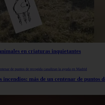
animales en criaturas inquietantes
os incendios: más de un centenar de puntos 