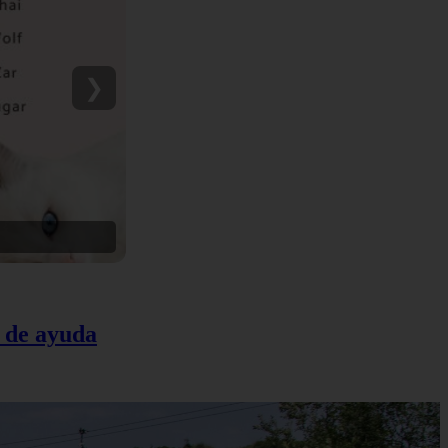
❯
a de ayuda