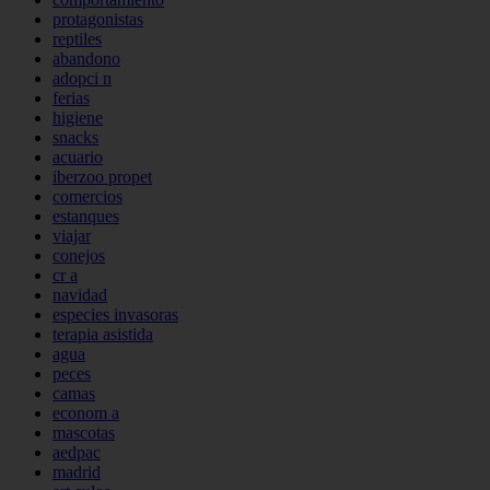
protagonistas
reptiles
abandono
adopci n
ferias
higiene
snacks
acuario
iberzoo propet
comercios
estanques
viajar
conejos
cr a
navidad
especies invasoras
terapia asistida
agua
peces
camas
econom a
mascotas
aedpac
madrid