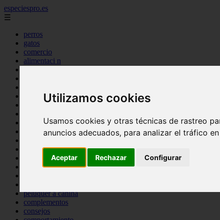
especiespro.es
☰
perros
gatos
comercio
alimentaci n
acuariofilia
acuarios
salud
Utilizamos cookies
tenencia responsable
ventas
mantenimiento
Usamos cookies y otras técnicas de rastreo pa
aves
marketing
anuncios adecuados, para analizar el tráfico e
bienestar
peque os mam feros
Aceptar
Rechazar
Configurar
verano
legislaci n
peluquer a
accesorios
peluquer a canina
complementos
consejos
comportamiento