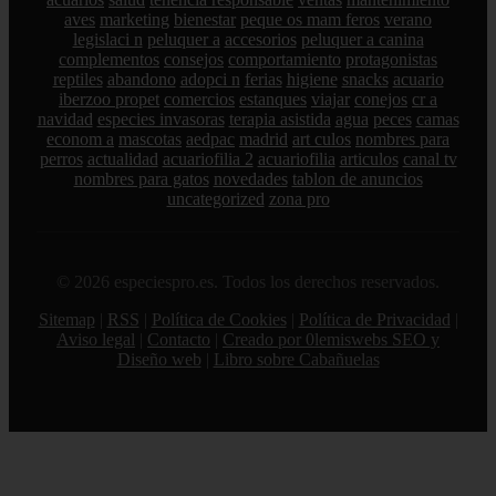
aves
marketing
bienestar
peque os mam feros
verano
legislaci n
peluquer a
accesorios
peluquer a canina
complementos
consejos
comportamiento
protagonistas
reptiles
abandono
adopci n
ferias
higiene
snacks
acuario
iberzoo propet
comercios
estanques
viajar
conejos
cr a
navidad
especies invasoras
terapia asistida
agua
peces
camas
econom a
mascotas
aedpac
madrid
art culos
nombres para
perros
actualidad
acuariofilia 2
acuariofilia
articulos
canal tv
nombres para gatos
novedades
tablon de anuncios
uncategorized
zona pro
© 2026 especiespro.es. Todos los derechos reservados.
Sitemap
|
RSS
|
Política de Cookies
|
Política de Privacidad
|
Aviso legal
|
Contacto
|
Creado por 0lemiswebs SEO y
Diseño web
|
Libro sobre Cabañuelas