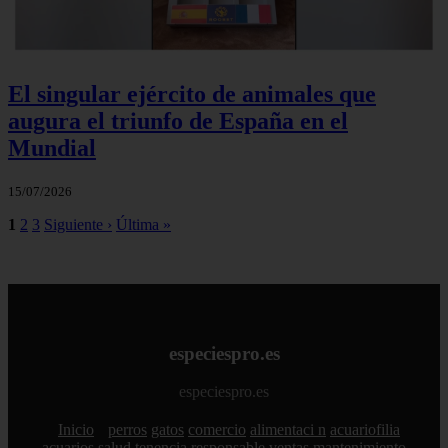
El singular ejército de animales que
augura el triunfo de España en el
Mundial
15/07/2026
1
2
3
Siguiente ›
Última »
especiespro.es
especiespro.es
Inicio
perros
gatos
comercio
alimentaci n
acuariofilia
acuarios
salud
tenencia responsable
ventas
mantenimiento