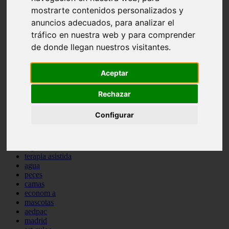
protagonistas
mostrarte contenidos personalizados y
reptiles
anuncios adecuados, para analizar el
abandono
tráfico en nuestra web y para comprender
adopci n
ferias
de donde llegan nuestros visitantes.
higiene
snacks
Aceptar
acuario
iberzoo propet
comercios
Rechazar
estanques
viajar
Configurar
conejos
cr a
navidad
especies invasoras
terapia asistida
agua
peces
camas
econom a
mascotas
aedpac
madrid