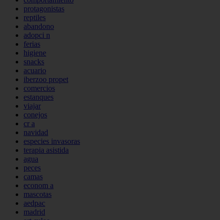
protagonistas
reptiles
abandono
adopci n
ferias
higiene
snacks
acuario
iberzoo propet
comercios
estanques
viajar
conejos
cr a
navidad
especies invasoras
terapia asistida
agua
peces
camas
econom a
mascotas
aedpac
madrid