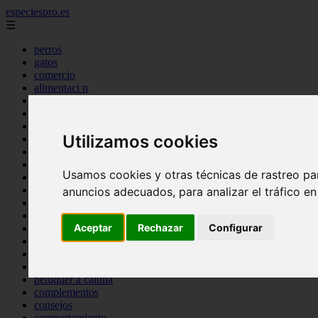
especiespro.es
☰
perros
gatos
comercio
alimentaci n
acuariofilia
acuarios
salud
Utilizamos cookies
tenencia responsable
ventas
mantenimiento
Usamos cookies y otras técnicas de rastreo pa
aves
marketing
anuncios adecuados, para analizar el tráfico e
bienestar
peque os mam feros
Aceptar
Rechazar
Configurar
verano
legislaci n
peluquer a
accesorios
peluquer a canina
complementos
consejos
comportamiento