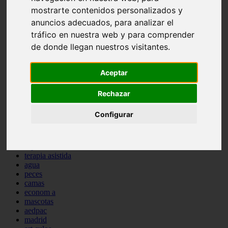
protagonistas
mostrarte contenidos personalizados y
reptiles
anuncios adecuados, para analizar el
abandono
tráfico en nuestra web y para comprender
adopci n
ferias
de donde llegan nuestros visitantes.
higiene
snacks
Aceptar
acuario
iberzoo propet
comercios
Rechazar
estanques
viajar
Configurar
conejos
cr a
navidad
especies invasoras
terapia asistida
agua
peces
camas
econom a
mascotas
aedpac
madrid