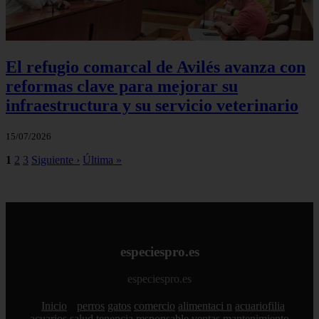
El refugio comarcal de Avilés avanza con
reformas clave para mejorar su
infraestructura y su servicio veterinario
15/07/2026
1
2
3
Siguiente ›
Última »
especiespro.es
especiespro.es
Inicio
perros
gatos
comercio
alimentaci n
acuariofilia
acuarios
salud
tenencia responsable
ventas
mantenimiento