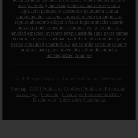
aves
marketing
bienestar
peque os mam feros
verano
legislaci n
peluquer a
accesorios
peluquer a canina
complementos
consejos
comportamiento
protagonistas
reptiles
abandono
adopci n
ferias
higiene
snacks
acuario
iberzoo propet
comercios
estanques
viajar
conejos
cr a
navidad
especies invasoras
terapia asistida
agua
peces
camas
econom a
mascotas
aedpac
madrid
art culos
nombres para
perros
actualidad
acuariofilia 2
acuariofilia
articulos
canal tv
nombres para gatos
novedades
tablon de anuncios
uncategorized
zona pro
© 2026 especiespro.es. Todos los derechos reservados.
Sitemap
|
RSS
|
Política de Cookies
|
Política de Privacidad
|
Aviso legal
|
Contacto
|
Creado por 0lemiswebs SEO y
Diseño web
|
Libro sobre Cabañuelas